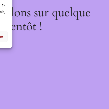
. En
illons sur quelque
mis,
bientôt !
ne