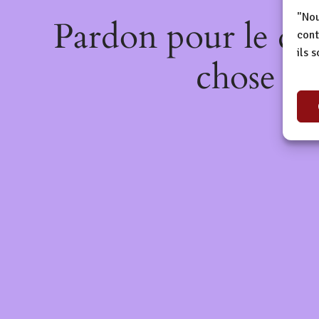
"Nou
Pardon pour le dé
cont
ils 
chose de